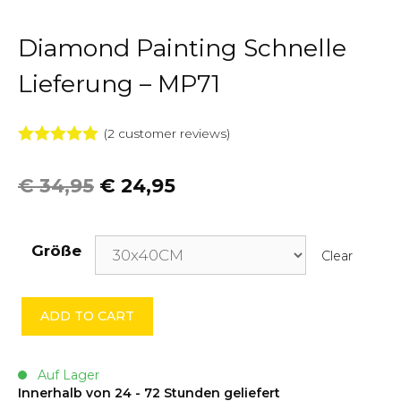
Diamond Painting Schnelle
Lieferung – MP71
(
2
customer reviews)
5.00
von 5
€
34,95
€
24,95
Größe
Clear
Diamond
ADD TO CART
Painting
Schnelle
Lieferung
Auf Lager
Innerhalb von 24 - 72 Stunden geliefert
-