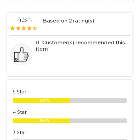
4.5
/5
Based on 2 rating(s)
0
Customer(s) recommended this
item
5 Star
50 %
4 Star
50 %
3 Star