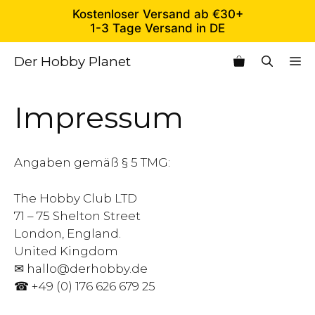
Zum
Kostenloser Versand ab €30+
Inhalt
1-3 Tage Versand in DE
springen
Der Hobby Planet
M
Impressum
Angaben gemäß § 5 TMG:
The Hobby Club LTD
71 – 75 Shelton Street
London, England.
United Kingdom
✉
hallo@derhobby.de
☎ +49 (0) 176 626 679 25