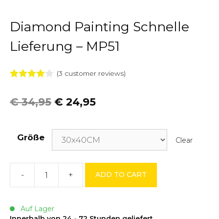
Diamond Painting Schnelle
Lieferung – MP51
(
3
customer reviews)
4.00
von
5
€
34,95
€
24,95
Größe
Clear
-
+
ADD TO CART
Diamond
Painting
Schnelle
Auf Lager
Lieferung
Innerhalb von 24 - 72 Stunden geliefert