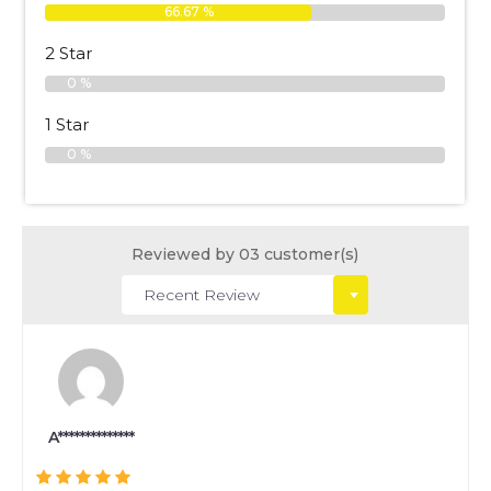
66.67 %
2 Star
0 %
1 Star
0 %
Reviewed by 03 customer(s)
A**************