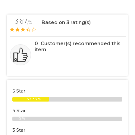
3.67
/5
Based on 3 rating(s)
0
Customer(s) recommended this
item
5 Star
33.33 %
4 Star
0 %
3 Star