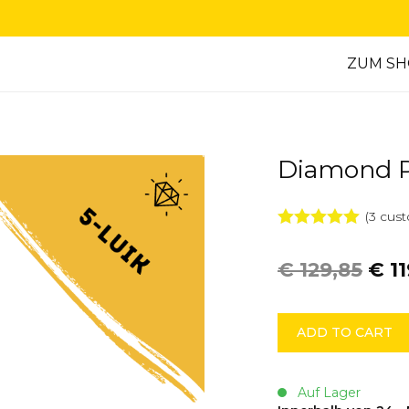
ZUM S
Diamond Pa
(
3
cust
5.00
von 5
€
129,85
€
11
Diamond
ADD TO CART
Painting
Tijger
|
Auf Lager