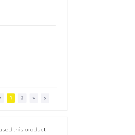
«
1
2
»
ased this product