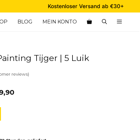
Tijger
Kostenloser Versand ab €30+
|
5
HOP
BLOG
MEIN KONTO
Luik
quantity
inting Tijger | 5 Luik
omer reviews)
9,90