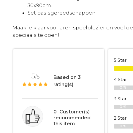
30x90cm.
Set basisgereedschappen.
Maak je klaar voor uren speelplezier en voel d
speciaals te doen!
5 Star
5
/5
Based on 3
4 Star
rating(s)
0 %
3 Star
0 %
0
Customer(s)
recommended
2 Star
this item
0 %