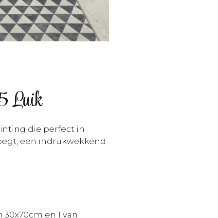
5 Luik
nting die perfect in
voegt, een indrukwekkend
.
n 30x70cm en 1 van