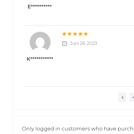
E**********
Juni 26, 2023
K***********
Only logged in customers who have purch