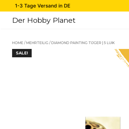
Zum
1-3 Tage Versand in DE
Inhalt
springen
Der Hobby Planet
HOME
/
MEHRTEILIG
/ DIAMOND PAINTING TIJGER | 5 LUIK
SALE!