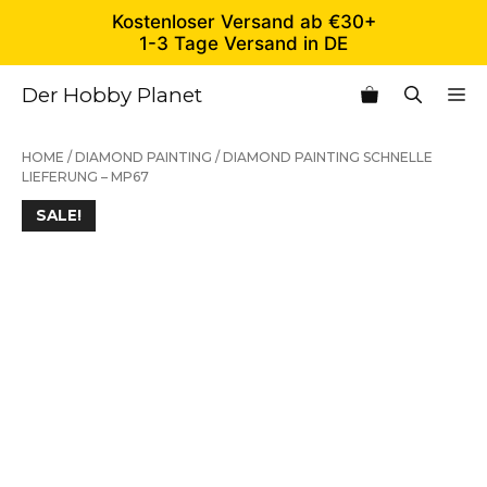
Zum
Kostenloser Versand ab €30+
Inhalt
1-3 Tage Versand in DE
springen
Der Hobby Planet
M
HOME
/
DIAMOND PAINTING
/ DIAMOND PAINTING SCHNELLE
LIEFERUNG – MP67
SALE!