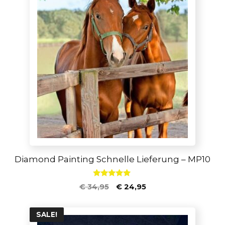
Diamond Painting Schnelle Lieferung – MP10
4.80
€
34,95
€
24,95
von 5
SALE!