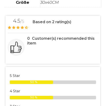
Größe
30x40CM
4.5
/5
Based on 2 rating(s)
0
Customer(s) recommended this
item
5 Star
50 %
4 Star
50 %