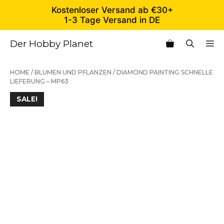
Zum
Kostenloser Versand ab €30+
Inhalt
1-3 Tage Versand in DE
springen
Der Hobby Planet
M
HOME
/
BLUMEN UND PFLANZEN
/ DIAMOND PAINTING SCHNELLE
LIEFERUNG – MP63
SALE!