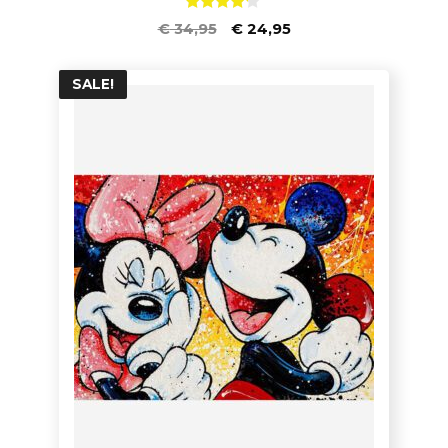
4.00
€
34,95
€
24,95
von 5
SALE!