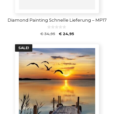
Diamond Painting Schnelle Lieferung – MP17
0
€
34,95
€
24,95
v
o
n
5
SALE!