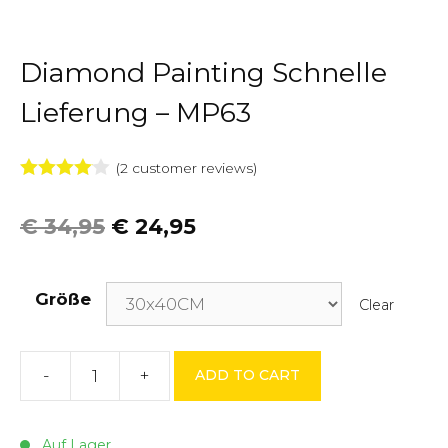
Diamond Painting Schnelle
Lieferung – MP63
(
2
customer reviews)
4.00
von
5
€
34,95
€
24,95
Größe
Clear
-
+
ADD TO CART
Diamond
Painting
Schnelle
Auf Lager