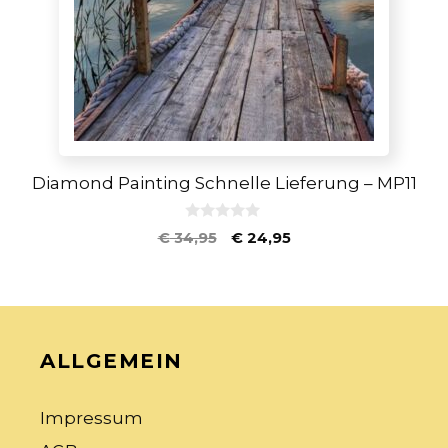
Diamond Painting Schnelle Lieferung – MP11
0
€
34,95
€
24,95
v
o
n
5
ALLGEMEIN
Impressum