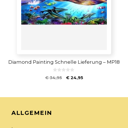
Diamond Painting Schnelle Lieferung – MP18
0
€
34,95
€
24,95
v
o
n
5
ALLGEMEIN