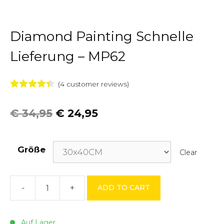
Diamond Painting Schnelle
Lieferung – MP62
(
4
customer reviews)
4.33
von 5
€
34,95
€
24,95
Größe
Clear
-
+
ADD TO CART
Diamond
Painting
Schnelle
Auf Lager