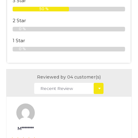
3 Star
50 %
2 Star
0 %
1 Star
0 %
Reviewed by 04 customer(s)
M********