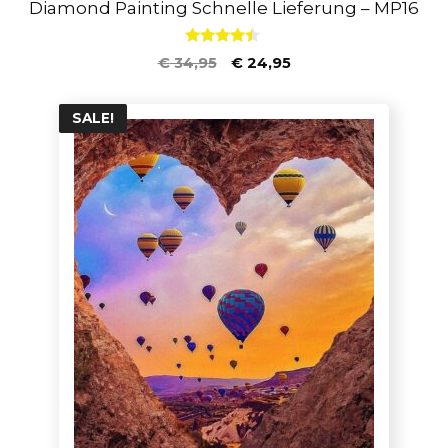
Diamond Painting Schnelle Lieferung – MP16
4.25
€
34,95
€
24,95
von 5
SALE!