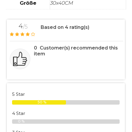
Größe
30x40CM
4
/5
Based on 4 rating(s)
0
Customer(s) recommended this
item
5 Star
50 %
4 Star
0 %