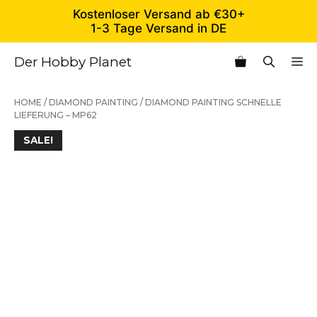
Zum
Kostenloser Versand ab €30+
Inhalt
1-3 Tage Versand in DE
springen
Der Hobby Planet
M
HOME
/
DIAMOND PAINTING
/ DIAMOND PAINTING SCHNELLE
LIEFERUNG – MP62
SALE!