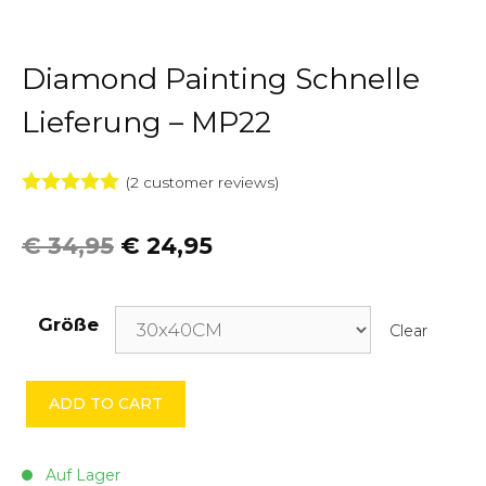
Diamond Painting Schnelle
Lieferung – MP22
(
2
customer reviews)
5.00
von 5
€
34,95
€
24,95
Größe
Clear
Diamond
ADD TO CART
Painting
Schnelle
Lieferung
Auf Lager