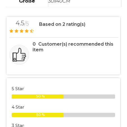
Größe
30x40CM
4.5
/5
Based on 2 rating(s)
0
Customer(s) recommended this
item
5 Star
50 %
4 Star
50 %
3 Star