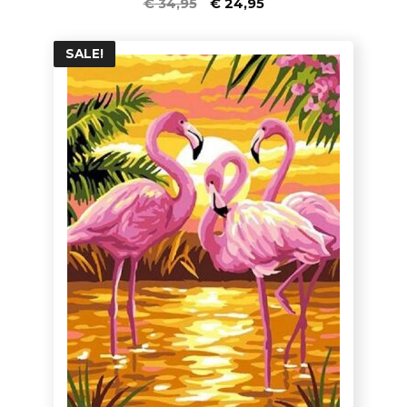
€
34,95
€
24,95
von 5
SALE!