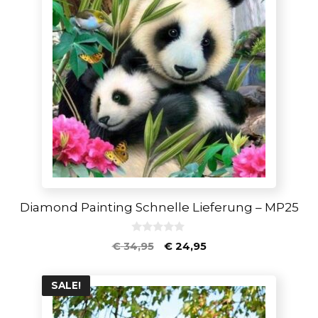
Diamond Painting Schnelle Lieferung – MP25
0
€
34,95
€
24,95
v
o
n
5
SALE!