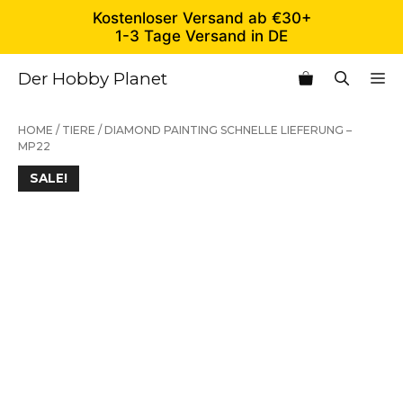
Zum
Kostenloser Versand ab €30+
Inhalt
1-3 Tage Versand in DE
springen
Der Hobby Planet
M
HOME
/
TIERE
/ DIAMOND PAINTING SCHNELLE LIEFERUNG –
MP22
SALE!